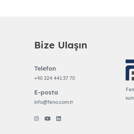
Bize Ulaşın
Telefon
+90 224 441 37 70
Fen
E-posta
sun
info@feno.com.tr