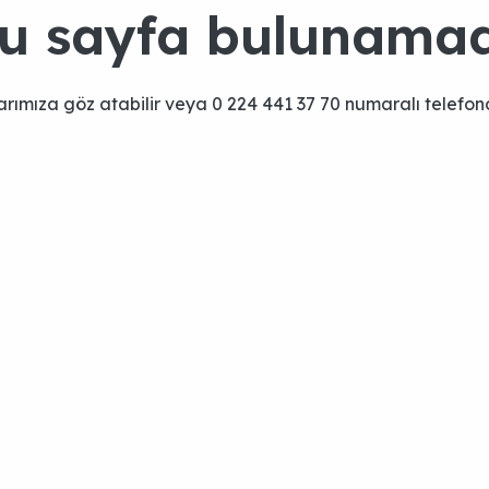
u sayfa bulunamad
arımıza göz atabilir veya
0 224 441 37 70
numaralı telefond