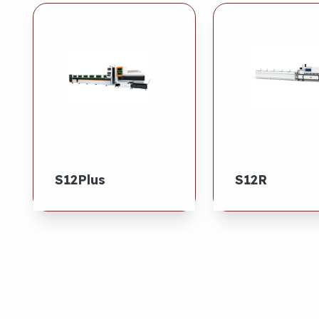
S12Plus
S12R